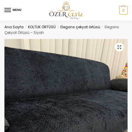
Skip
Skip
to
to
MENU
0
navigation
content
Ana Sayfa
KOLTUK ÖRTÜSÜ
Elegans çekyat örtüsü
Elegans
/
/
/
Çekyat Örtüsü – Siyah
🔍