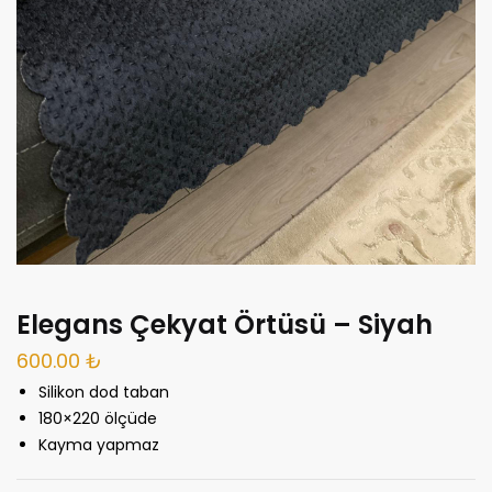
Elegans Çekyat Örtüsü – Siyah
600.00
₺
Silikon dod taban
180×220 ölçüde
Kayma yapmaz