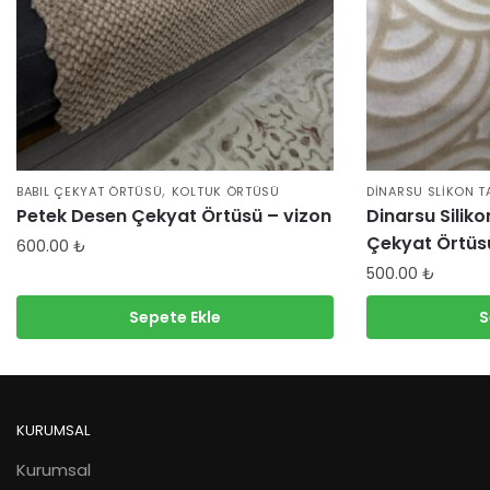
,
BABIL ÇEKYAT ÖRTÜSÜ
KOLTUK ÖRTÜSÜ
DINARSU SLIKON T
Petek Desen Çekyat Örtüsü – vizon
Dinarsu Sili
Çekyat Örtüs
600.00
₺
500.00
₺
Sepete Ekle
S
KURUMSAL
Kurumsal