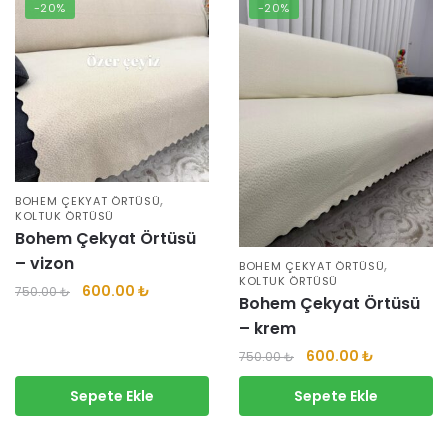
-20%
-20%
,
BOHEM ÇEKYAT ÖRTÜSÜ
KOLTUK ÖRTÜSÜ
Bohem Çekyat Örtüsü
– vizon
,
BOHEM ÇEKYAT ÖRTÜSÜ
KOLTUK ÖRTÜSÜ
600.00
₺
750.00
₺
Bohem Çekyat Örtüsü
– krem
600.00
₺
750.00
₺
Sepete Ekle
Sepete Ekle