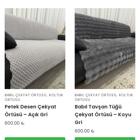
,
,
BABIL ÇEKYAT ÖRTÜSÜ
KOLTUK
BABIL ÇEKYAT ÖRTÜSÜ
KOLTUK
ÖRTÜSÜ
ÖRTÜSÜ
Petek Desen Çekyat
Babıl Tavşan Tüğü
Örtüsü – Açık Gri
Çekyat Örtüsü – Koyu
Gri
600.00
₺
600.00
₺