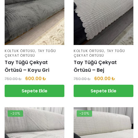
,
,
KOLTUK ÖRTÜSÜ
TAY TÜĞÜ
KOLTUK ÖRTÜSÜ
TAY TÜĞÜ
ÇEKYAT ÖRTÜSÜ
ÇEKYAT ÖRTÜSÜ
Tay Tüğü Çekyat
Tay Tüğü Çekyat
Örtüsü – Koyu Gri
Örtüsü – Bej
600.00
₺
600.00
₺
750.00
₺
750.00
₺
Sepete Ekle
Sepete Ekle
-20%
-20%