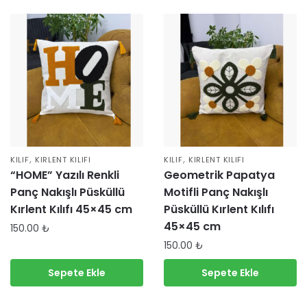
,
,
KILIF
KIRLENT KILIFI
KILIF
KIRLENT KILIFI
“HOME” Yazılı Renkli
Geometrik Papatya
Panç Nakışlı Püsküllü
Motifli Panç Nakışlı
Kırlent Kılıfı 45×45 cm
Püsküllü Kırlent Kılıfı
45×45 cm
150.00
₺
150.00
₺
Sepete Ekle
Sepete Ekle