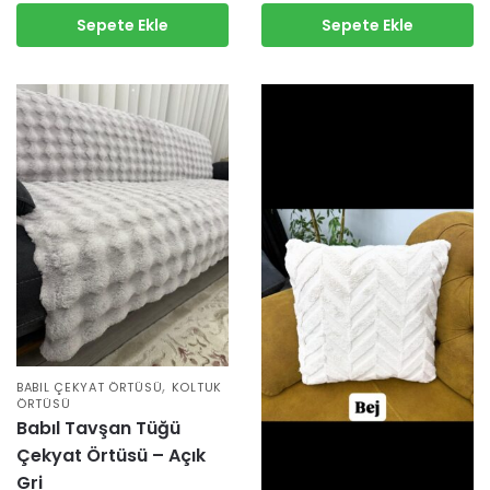
Sepete Ekle
Sepete Ekle
,
BABIL ÇEKYAT ÖRTÜSÜ
KOLTUK
ÖRTÜSÜ
Babıl Tavşan Tüğü
Çekyat Örtüsü – Açık
Gri