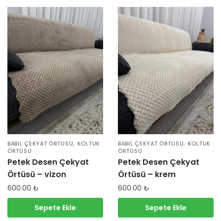
,
,
BABIL ÇEKYAT ÖRTÜSÜ
KOLTUK
BABIL ÇEKYAT ÖRTÜSÜ
KOLTUK
ÖRTÜSÜ
ÖRTÜSÜ
Petek Desen Çekyat
Petek Desen Çekyat
Örtüsü – vizon
Örtüsü – krem
600.00
₺
600.00
₺
Sepete Ekle
Sepete Ekle