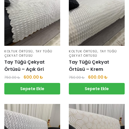
,
,
KOLTUK ÖRTÜSÜ
TAY TÜĞÜ
KOLTUK ÖRTÜSÜ
TAY TÜĞÜ
ÇEKYAT ÖRTÜSÜ
ÇEKYAT ÖRTÜSÜ
Tay Tüğü Çekyat
Tay Tüğü Çekyat
Örtüsü – Açık Gri
Örtüsü – Krem
600.00
₺
600.00
₺
750.00
₺
750.00
₺
Sepete Ekle
Sepete Ekle