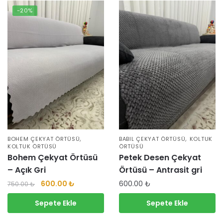
-20%
,
,
BOHEM ÇEKYAT ÖRTÜSÜ
BABIL ÇEKYAT ÖRTÜSÜ
KOLTUK
KOLTUK ÖRTÜSÜ
ÖRTÜSÜ
Bohem Çekyat Örtüsü
Petek Desen Çekyat
– Açık Gri
Örtüsü – Antrasit gri
600.00
₺
600.00
₺
750.00
₺
Sepete Ekle
Sepete Ekle