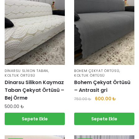
,
,
DINARSU SLIKON TABAN
BOHEM ÇEKYAT ÖRTÜSÜ
KOLTUK ÖRTÜSÜ
KOLTUK ÖRTÜSÜ
Dinarsu Silikon Kaymaz
Bohem Çekyat Örtüsü
Taban Çekyat Örtüsü –
– Antrasit gri
Bej Örme
600.00
₺
750.00
₺
500.00
₺
Sepete Ekle
Sepete Ekle