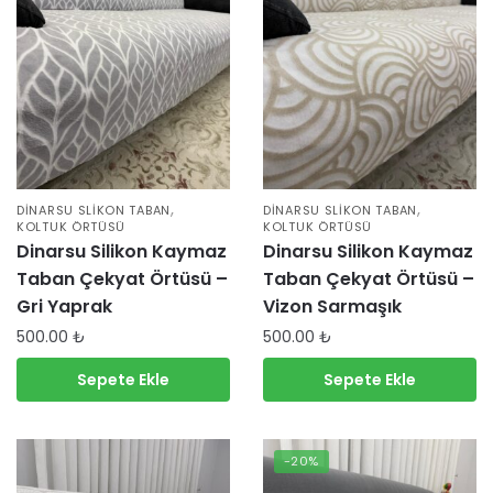
,
,
DINARSU SLIKON TABAN
DINARSU SLIKON TABAN
KOLTUK ÖRTÜSÜ
KOLTUK ÖRTÜSÜ
Dinarsu Silikon Kaymaz
Dinarsu Silikon Kaymaz
Taban Çekyat Örtüsü –
Taban Çekyat Örtüsü –
Gri Yaprak
Vizon Sarmaşık
500.00
₺
500.00
₺
Sepete Ekle
Sepete Ekle
-20%