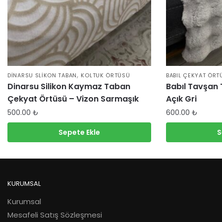
,
DINARSU SLIKON TABAN
KOLTUK ÖRTÜSÜ
BABIL ÇEKYAT ÖRT
Dinarsu Silikon Kaymaz Taban
Babıl Tavşan
Çekyat Örtüsü – Vizon Sarmaşık
Açık Gri
500.00
₺
600.00
₺
Sepete Ekle
S
KURUMSAL
Kurumsal
Mesafeli Satış Sözleşmesi