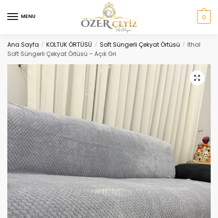
Skip
Skip
to
to
MENU
0
navigation
content
Ana Sayfa
KOLTUK ÖRTÜSÜ
Soft Süngerli Çekyat Örtüsü
İthal
/
/
/
Soft Süngerli Çekyat Örtüsü – Açık Gri
🔍