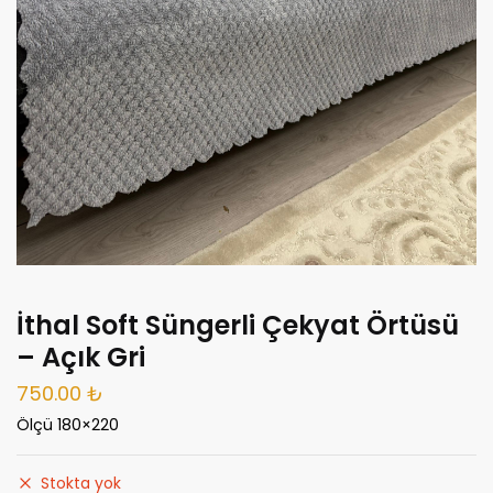
İthal Soft Süngerli Çekyat Örtüsü
– Açık Gri
750.00
₺
Ölçü 180×220
Stokta yok