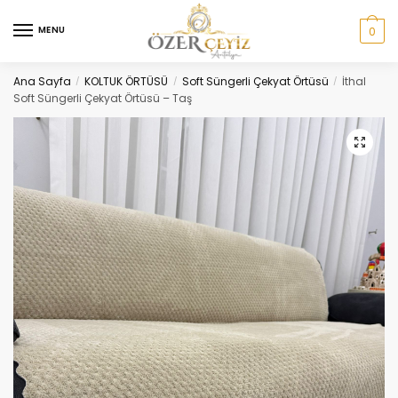
Skip
Skip
to
to
MENU
0
navigation
content
Ana Sayfa
KOLTUK ÖRTÜSÜ
Soft Süngerli Çekyat Örtüsü
İthal
/
/
/
Soft Süngerli Çekyat Örtüsü – Taş
🔍