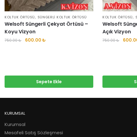
,
,
KOLTUK ÖRTÜSÜ
SÜNGERLI KOLTUK ÖRTÜSÜ
KOLTUK ÖRTÜSÜ
Welsoft Süngerli Çekyat Örtüsü –
Welsoft Sünge
Koyu Vizyon
Açık Vizyon
Orijinal
Şu
Orijinal
600.00
₺
600.
750.00
₺
750.00
₺
fiyat:
andaki
fiyat:
750.00 ₺.
fiyat:
750.00
600.00 ₺.
Sepete Ekle
S
KURUMSAL
Kurumsal
Mesafeli Satış Sözleşmesi