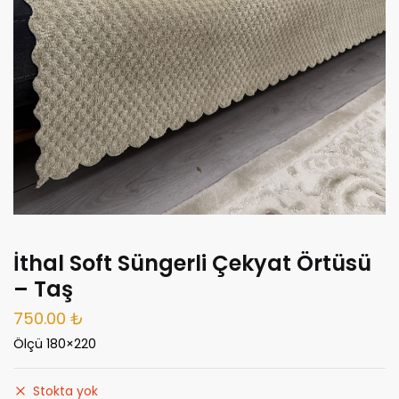
İthal Soft Süngerli Çekyat Örtüsü
– Taş
750.00
₺
Ölçü 180×220
Stokta yok