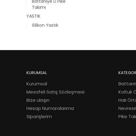
Battaniye Li Pike
Takımı
YASTIK
Silikon Yastık
KURUMSAL
KATEGOR
Kurumsal
Battani
Mesafeli Satış Sözleşmesi
Koltuk 
Bize ulaşın
Halı Ört
Hesap Numaralarımız
Nevresi
Siparişlerim
Pike Ta