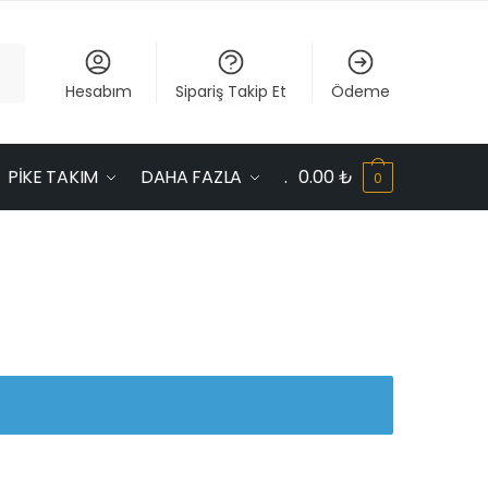
Hesabım
Sipariş Takip Et
Ödeme
PİKE TAKIM
DAHA FAZLA
.
0.00
₺
0