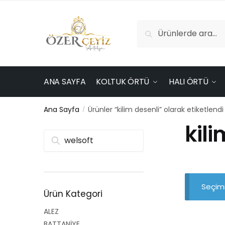
Skip
Skip
to
to
Ara:
navigation
content
Ara
ANA SAYFA
KOLTUK ÖRTÜ
HALI ÖRTÜ
Ana Sayfa
Ürünler “kilim desenli” olarak etiketlendi
/
kili
Ara
Seçimi
Ürün Kategori
ALEZ
BATTANİYE