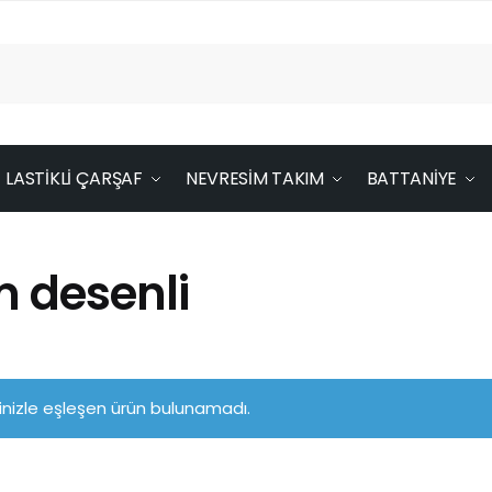
LASTİKLİ ÇARŞAF
NEVRESİM TAKIM
BATTANİYE
m desenli
nizle eşleşen ürün bulunamadı.