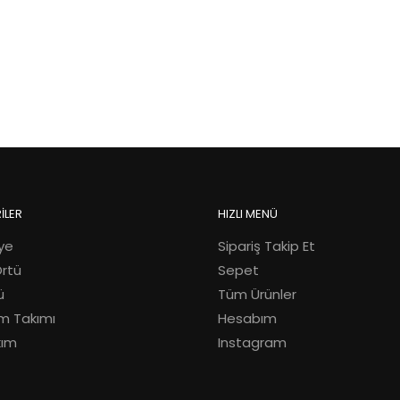
İLER
HIZLI MENÜ
ye
Sipariş Takip Et
Örtü
Sepet
ü
Tüm Ürünler
m Takımı
Hesabım
kım
Instagram