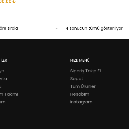
ijinal
Şu
00.00
₺
yat:
andaki
50.00 ₺.
fiyat:
600.00 ₺.
En
4 sonucun tümü gösteriliyor
yen
gö
sır
İLER
HIZLI MENÜ
ye
Sipariş Takip Et
Örtü
Sepet
ü
Tüm Ürünler
m Takımı
Hesabım
kım
Instagram