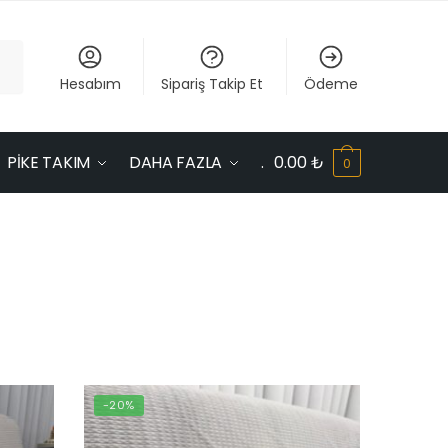
Hesabım
Sipariş Takip Et
Ödeme
PİKE TAKIM
DAHA FAZLA
.
0.00
₺
0
iye
re
-20%
alandı