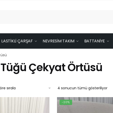
LASTİKLİ ÇARŞAF
NEVRESİM TAKIM
BATTANİYE
tüsü
 Tüğü Çekyat Örtüsü
En
4 sonucun tümü gösteriliyor
yen
gö
-20%
sır