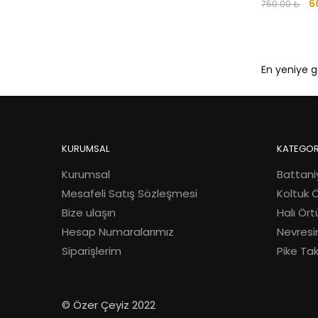
Or
6
750.00
₺
fi
7
KURUMSAL
KATEGOR
Kurumsal
Battani
Mesafeli Satış Sözleşmesi
Koltuk 
Bize ulaşın
Halı Ört
Hesap Numaralarımız
Nevresi
Siparişlerim
Pike Ta
© Özer Çeyiz 2022