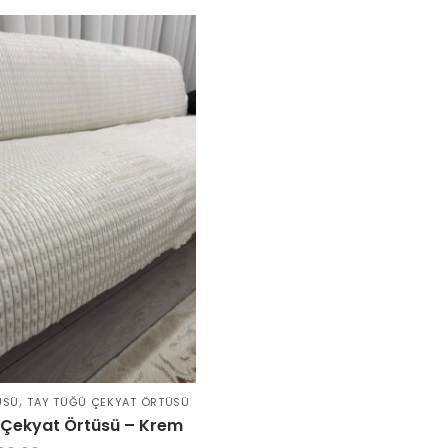
600.00 ₺.
,
ÜSÜ
TAY TÜĞÜ ÇEKYAT ÖRTÜSÜ
 Çekyat Örtüsü – Krem