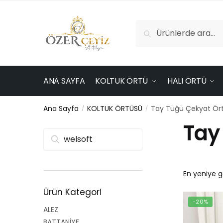
Skip
Skip
to
to
Ara:
navigation
content
Ara
ANA SAYFA
KOLTUK ÖRTÜ
HALI ÖRTÜ
Ana Sayfa
KOLTUK ÖRTÜSÜ
Tay Tüğü Çekyat Ör
/
/
Tay
Ara
Ürün Kategori
-20%
ALEZ
BATTANİYE