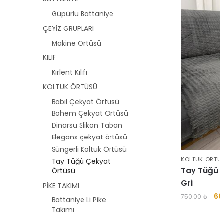
Güpürlü Battaniye
ÇEYİZ GRUPLARI
Makine Örtüsü
KILIF
Kırlent Kılıfı
KOLTUK ÖRTÜSÜ
Babıl Çekyat Örtüsü
Bohem Çekyat Örtüsü
Dinarsu Slikon Taban
Elegans çekyat örtüsü
Süngerli Koltuk Örtüsü
KOLTUK ÖRT
Tay Tüğü Çekyat
Tay Tüğü
Örtüsü
Gri
PİKE TAKIMI
Or
6
750.00
₺
Battaniye Li Pike
fi
Takımı
7