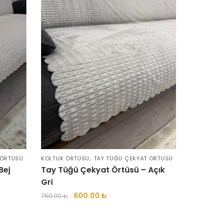
,
 ÖRTÜSÜ
KOLTUK ÖRTÜSÜ
TAY TÜĞÜ ÇEKYAT ÖRTÜSÜ
Bej
Tay Tüğü Çekyat Örtüsü – Açık
Gri
Orijinal
Şu
600.00
₺
750.00
₺
fiyat:
andaki
750.00 ₺.
fiyat: