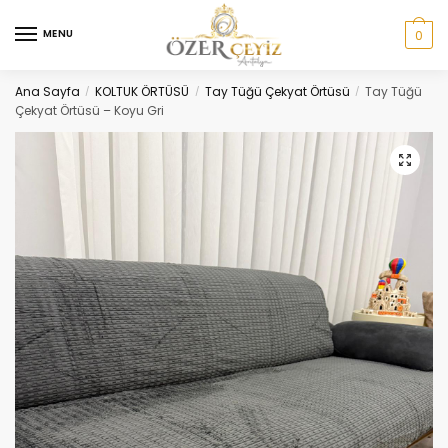
Skip
Skip
to
to
MENU
0
navigation
content
Ana Sayfa
KOLTUK ÖRTÜSÜ
Tay Tüğü Çekyat Örtüsü
Tay Tüğü
/
/
/
Çekyat Örtüsü – Koyu Gri
🔍