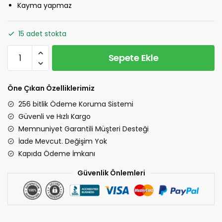
Kayma yapmaz
600.00 ₺.
15 adet stokta
Tay
Sepete Ekle
Tüğü
Çekyat
Örtüsü
Öne Çıkan Özelliklerimiz
-
256 bitlik Ödeme Koruma Sistemi
Koyu
Güvenli ve Hızlı Kargo
Gri
Memnuniyet Garantili Müşteri Desteği
adet
İade Mevcut. Değişim Yok
Kapıda Ödeme İmkanı
Güvenlik Önlemleri