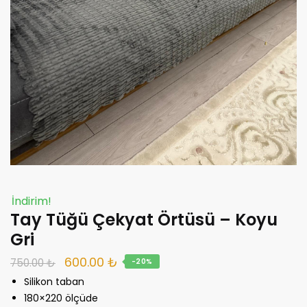
İndirim!
Tay Tüğü Çekyat Örtüsü – Koyu
Gri
Orijinal
Şu
600.00
₺
750.00
₺
-20%
fiyat:
andaki
Silikon taban
750.00 ₺.
fiyat:
180×220 ölçüde