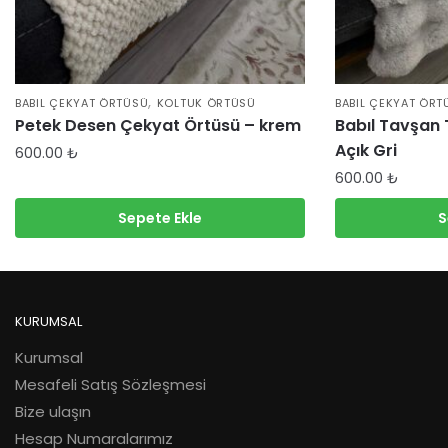
,
BABIL ÇEKYAT ÖRTÜSÜ
KOLTUK ÖRTÜSÜ
BABIL ÇEKYAT ÖRT
Petek Desen Çekyat Örtüsü – krem
Babıl Tavşan
Açık Gri
600.00
₺
600.00
₺
Sepete Ekle
S
KURUMSAL
Kurumsal
Mesafeli Satış Sözleşmesi
Bize ulaşın
Hesap Numaralarımız