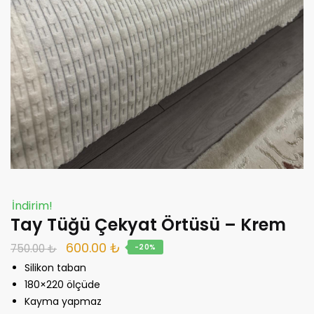
İndirim!
Tay Tüğü Çekyat Örtüsü – Krem
Orijinal
Şu
600.00
₺
750.00
₺
-20%
fiyat:
andaki
Silikon taban
750.00 ₺.
fiyat:
180×220 ölçüde
Kayma yapmaz
600.00 ₺.