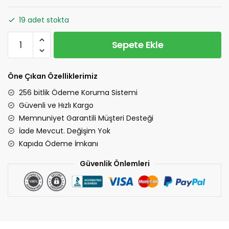
19 adet stokta
Tay
Sepete Ekle
Tüğü
Çekyat
Örtüsü
Öne Çıkan Özelliklerimiz
-
256 bitlik Ödeme Koruma Sistemi
Krem
Güvenli ve Hızlı Kargo
adet
Memnuniyet Garantili Müşteri Desteği
İade Mevcut. Değişim Yok
Kapıda Ödeme İmkanı
Güvenlik Önlemleri