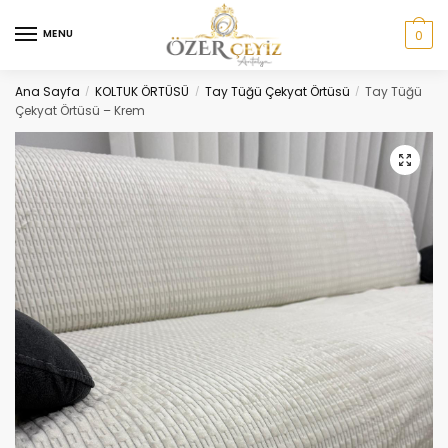
Skip
Skip
to
to
MENU
0
navigation
content
Ana Sayfa
KOLTUK ÖRTÜSÜ
Tay Tüğü Çekyat Örtüsü
Tay Tüğü
/
/
/
Çekyat Örtüsü – Krem
🔍