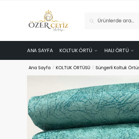
Skip
Skip
to
to
Ara:
navigation
content
Ara
ANA SAYFA
KOLTUK ÖRTÜ
HALI ÖRTÜ
Ana Sayfa
KOLTUK ÖRTÜSÜ
Süngerli Koltuk Örtü
/
/